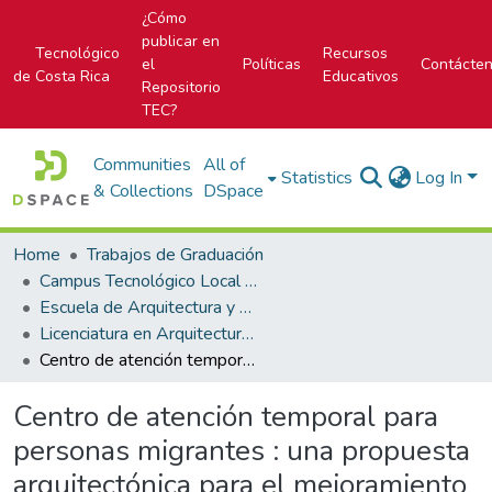
¿Cómo
publicar en
Tecnológico
Recursos
el
Políticas
Contácte
de Costa Rica
Educativos
Repositorio
TEC?
Communities
All of
Statistics
Log In
& Collections
DSpace
Home
Trabajos de Graduación
Campus Tecnológico Local San José
Escuela de Arquitectura y Urbanismo
Licenciatura en Arquitectura y Urbanismo
Centro de atención temporal para personas migrantes : una propuesta arquitectónica para el mejoramiento de las condiciones de vida de las personas migrantes en el distrito Zapote, San José, Costa Rica
Centro de atención temporal para
personas migrantes : una propuesta
arquitectónica para el mejoramiento