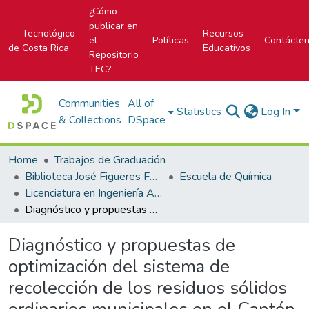
¿Cómo
publicar en
Tecnológico
Recursos
el
Políticas
Contácte
de Costa Rica
Educativos
Repositorio
TEC?
Communities
All of
Statistics
Log In
& Collections
DSpace
Home
Trabajos de Graduación
Biblioteca José Figueres Ferrer
Escuela de Química
Licenciatura en Ingeniería Ambiental
Diagnóstico y propuestas de optimización del sistema de recolección de los residuos sólidos ordinarios municipales en el Cantón de Garabito
Diagnóstico y propuestas de
optimización del sistema de
recolección de los residuos sólidos