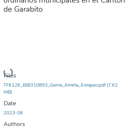
ordinarios municipales en el Cantón
de Garabito
Loading...
Files
TF6126_BIB310892_Gema_Arrieta_Enriquez.pdf
(7.62
MB)
Date
2023-06
Authors