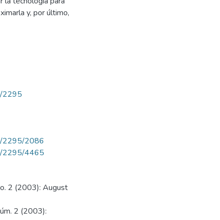
ar la tecnología para
imarla y, por último,
ew/2295
iew/2295/2086
iew/2295/4465
No. 2 (2003): August
Núm. 2 (2003):