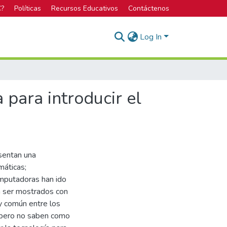
C?
Políticas
Recursos Educativos
Contáctenos
Log In
para introducir el
esentan una
máticas;
computadoras han ido
en ser mostrados con
y común entre los
, pero no saben como