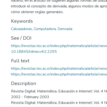
hacerlo, en el artículo se sugieren algunas formas de utiliz
introducir el concepto de derivada, algunos modos de aprox
cómo obtener reglas generales.
Keywords
Calculadoras
,
Computadora
,
Derivada
See / DOI
https://revistas.tec.ac.cr/index.php/matematica/article/vi
10.18845/rdmei.v4i2.2295
Full text
https://revistas.tec.ac.cr/index.php/matematica/article/v
https://revistas.tec.ac.cr/index.php/matematica/article/v
Description
Revista Digital: Matemática, Educación e Internet; Vol. 4 
2002 - February 2003
Revista Digital: Matemática, Educación e Internet; Vol. 4 