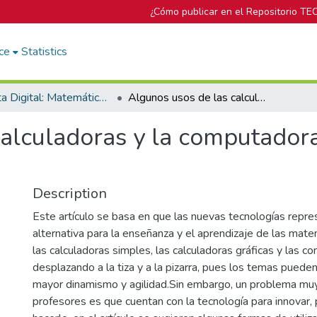
¿Cómo publicar en el Repositorio TE
ce
Statistics
Revista Digital: Matemática, Educación e Internet
Algunos usos de las calculadoras y la computadora para introducir el concepto de derivada
alculadoras y la computadora 
Description
Este artículo se basa en que las nuevas tecnologías repr
alternativa para la enseñanza y el aprendizaje de las mate
las calculadoras simples, las calculadoras gráficas y las 
desplazando a la tiza y a la pizarra, pues los temas pued
mayor dinamismo y agilidad.Sin embargo, un problema mu
profesores es que cuentan con la tecnología para innovar