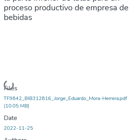
proceso productivo de empresa de
bebidas
Loading...
Files
TF9842_BIB312816_Jorge_Eduardo_Mora-Herrera.pdf
(10.05 MB)
Date
2022-11-25