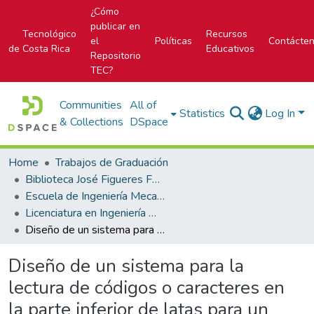
¿Cómo
publicar en
Tecnológico
Recursos
el
Políticas
Contácte
de Costa Rica
Educativos
Repositorio
TEC?
Communities
All of
Statistics
Log In
& Collections
DSpace
Home
Trabajos de Graduación
Biblioteca José Figueres Ferrer
Escuela de Ingeniería Mecatrónica (antes era Área Académica de Ingeniería Mecatrónica)
Licenciatura en Ingeniería Mecatrónica
Diseño de un sistema para la lectura de códigos o caracteres en la parte inferior de latas para un proceso productivo de empresa de bebidas
Diseño de un sistema para la
lectura de códigos o caracteres en
la parte inferior de latas para un