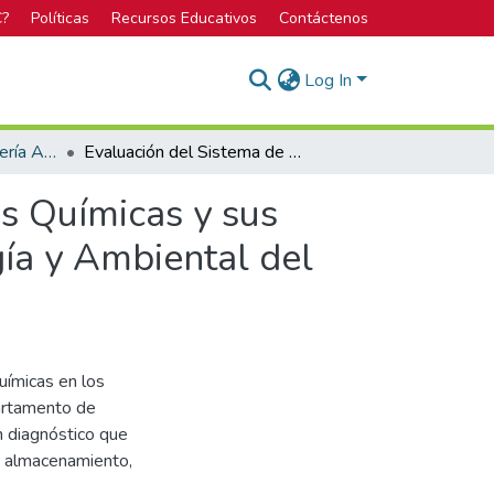
C?
Políticas
Recursos Educativos
Contáctenos
Log In
Licenciatura en Ingeniería Ambiental
Evaluación del Sistema de Gestión de las Sustancias Químicas y sus Residuos en los Laboratorios de Química, Toxicología y Ambiental del Departamento de Ciencias Forenses, Poder Judicial
as Químicas y sus
gía y Ambiental del
uímicas en los
partamento de
un diagnóstico que
e almacenamiento,