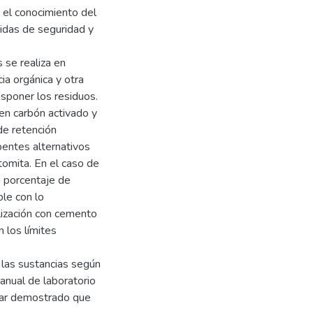
 el conocimiento del
didas de seguridad y
 se realiza en
ia orgánica y otra
isponer los residuos.
en carbón activado y
de retención
entes alternativos
omita. En el caso de
n porcentaje de
le con lo
ilización con cemento
 los límites
las sustancias según
anual de laboratorio
edar demostrado que