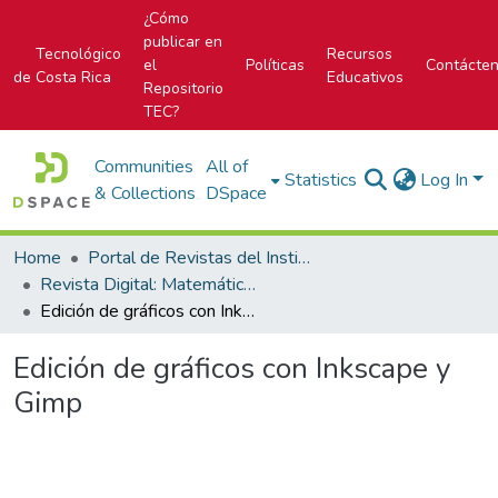
¿Cómo
publicar en
Tecnológico
Recursos
el
Políticas
Contácte
de Costa Rica
Educativos
Repositorio
TEC?
Communities
All of
Statistics
Log In
& Collections
DSpace
Home
Portal de Revistas del Instituto Tecnológico de Costa Rica
Revista Digital: Matemática, Educación e Internet
Edición de gráficos con Inkscape y Gimp
Edición de gráficos con Inkscape y
Gimp