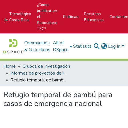
¿Cómo
publicar en
Tecnológico
Recursos
el
Políticas
Contácte
de Costa Rica
Educativos
Repositorio
TEC?
Communities
All of
Statistics
Log In
& Collections
DSpace
Home
Grupos de Investigación
Informes de proyectos de investigación
Refugio temporal de bambú para casos de emergencia nacional
Refugio temporal de bambú para
casos de emergencia nacional