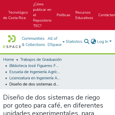
¿Cómo
publicar en
Tecnológico
Recursos
el
Políticas
Contácte
de Costa Rica
Educativos
Repositorio
TEC?
Communities
All of
Statistics
Log In
& Collections
DSpace
Home
Trabajos de Graduación
Biblioteca José Figueres Ferrer
Escuela de Ingeniería Agrícola
Licenciatura en Ingeniería Agrícola
Diseño de dos sistemas de riego por goteo para café, en diferentes unidades experimentales, para productores de café en los cantones Naranjo y Grecia, en Alajuela
Diseño de dos sistemas de riego
por goteo para café, en diferentes
unidades experimentales, para