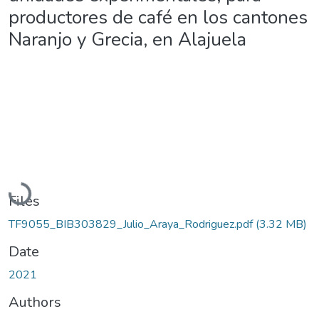
productores de café en los cantones
Naranjo y Grecia, en Alajuela
Loading...
Files
TF9055_BIB303829_Julio_Araya_Rodriguez.pdf
(3.32 MB)
Date
2021
Authors