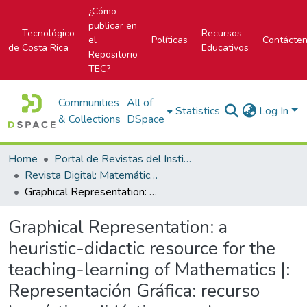
¿Cómo
publicar en
Tecnológico
Recursos
el
Políticas
Contácte
de Costa Rica
Educativos
Repositorio
TEC?
Communities
All of
Statistics
Log In
& Collections
DSpace
Home
Portal de Revistas del Instituto Tecnológico de Costa Rica
Revista Digital: Matemática, Educación e Internet
Graphical Representation: a heuristic-didactic resource for the teaching-learning of Mathematics |: Representación Gráfica: recurso heurístico-didáctico para la enseñanza-aprendizaje de la Matemática
Graphical Representation: a
heuristic-didactic resource for the
teaching-learning of Mathematics |:
Representación Gráfica: recurso