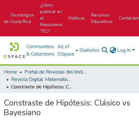
¿Cómo
publicar en
Tecnológico
Recursos
el
Políticas
Contácte
de Costa Rica
Educativos
Repositorio
TEC?
Communities
All of
Statistics
Log In
& Collections
DSpace
Home
Portal de Revistas del Instituto Tecnológico de Costa Rica
Revista Digital: Matemática, Educación e Internet
Constraste de Hipótesis: Clásico vs Bayesiano
Constraste de Hipótesis: Clásico vs
Bayesiano