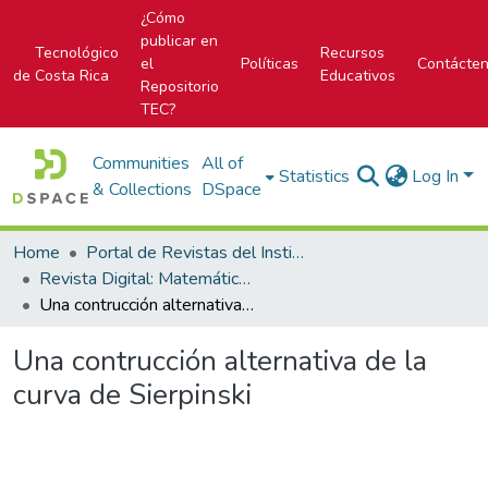
¿Cómo
publicar en
Tecnológico
Recursos
el
Políticas
Contácte
de Costa Rica
Educativos
Repositorio
TEC?
Communities
All of
Statistics
Log In
& Collections
DSpace
Home
Portal de Revistas del Instituto Tecnológico de Costa Rica
Revista Digital: Matemática, Educación e Internet
Una contrucción alternativa de la curva de Sierpinski
Una contrucción alternativa de la
curva de Sierpinski