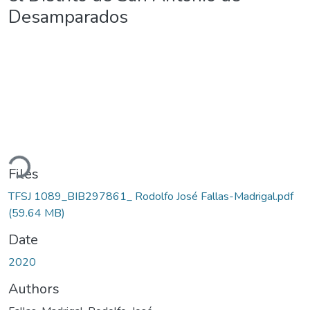
Desamparados
Loading...
Files
TFSJ 1089_BIB297861_ Rodolfo José Fallas-Madrigal.pdf
(59.64 MB)
Date
2020
Authors