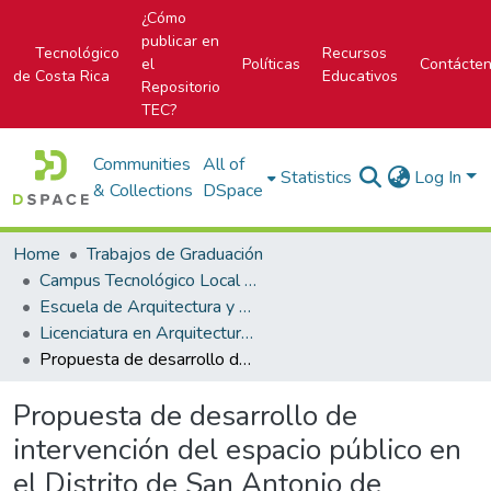
¿Cómo
publicar en
Tecnológico
Recursos
el
Políticas
Contácte
de Costa Rica
Educativos
Repositorio
TEC?
Communities
All of
Statistics
Log In
& Collections
DSpace
Home
Trabajos de Graduación
Campus Tecnológico Local San José
Escuela de Arquitectura y Urbanismo
Licenciatura en Arquitectura y Urbanismo
Propuesta de desarrollo de intervención del espacio público en el Distrito de San Antonio de Desamparados
Propuesta de desarrollo de
intervención del espacio público en
el Distrito de San Antonio de