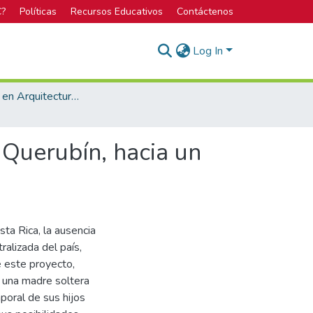
C?
Políticas
Recursos Educativos
Contáctenos
Log In
Licenciatura en Arquitectura y Urbanismo
 Querubín, hacia un
ta Rica, la ausencia
alizada del país,
e este proyecto,
 una madre soltera
poral de sus hijos