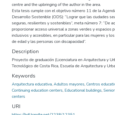
centre and the upbringing of the author in the area.
Esta tesis cumple con el objetivo número 11 de la Agen
Desarrollo Sostenible (ODS): “Lograr que las ciudades sea
seguras, resilientes y sostenibles”, meta número 7: “De a
proporcionar acceso universal a zonas verdes y espacios p
inclusivos y accesibles, en particular para las mujeres y lo
de edad y las personas con discapacidad”.
Description
Proyecto de graduación (Licenciatura en Arquitectura y Ur
Tecnológico de Costa Rica, Escuela de Arquitectura y Urb
Keywords
Arquitectura educativa
,
Adultos mayores
,
Centros educati
Continuing education centers
,
Educational buildings
,
Senior
centers
URI
https://hdl.handle.net/2238/12351