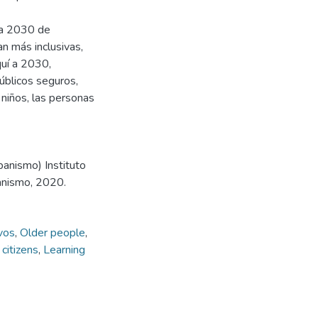
da 2030 de
n más inclusivas,
quí a 2030,
úblicos seguros,
s niños, las personas
banismo) Instituto
anismo, 2020.
vos
,
Older people
,
 citizens
,
Learning