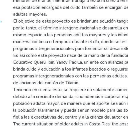
menores de 6 años, mientras trabaja o estudia si está en s
esa población encargada del cuido también se encargan d
adultas mayores.
a-
El objetivo de este proyecto es brindar una solución tangi
por lo tanto, el término intergene-racional se desarrolla e
mismo espacio a las personas adultas mayores y los infan
mane¬ra continua o temporal durante el día, donde se les 
programas intergeneracionales para fomentar su desarrollo
Es así como este proyecto nace de la mano de la fundador
Educativo Queru¬bín, Yancy Padilla, un ente con alianzas 
brinda cuido y educación a los infantes becados o regulare
programas intergeneracionales con las per¬sonas adultas
de ancianos del cantón de Tilarán.
Teniendo en cuenta esto, se requiere no solamente aument
debido a la creciente demanda, sino además incorporar es
población adulta mayor, de manera que el aporte sea aún m
la población tilaranense y pueda ser un modelo para las zo
fiel a las expectativas del centro y a la crianza del autor en
The current situation of older adults in Costa Rica, the abs