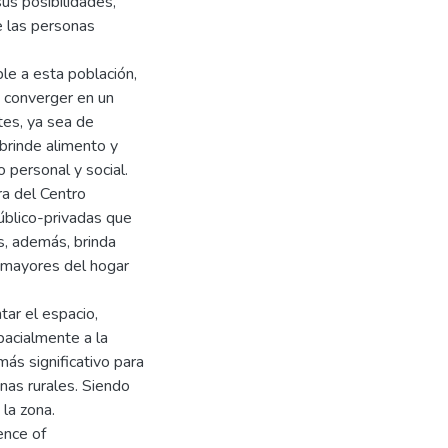
us posibilidades,
e las personas
ble a esta población,
n converger en un
tes, ya sea de
brinde alimento y
 personal y social.
a del Centro
público-privadas que
s, además, brinda
 mayores del hogar
ar el espacio,
pacialmente a la
ás significativo para
nas rurales. Siendo
 la zona.
ence of