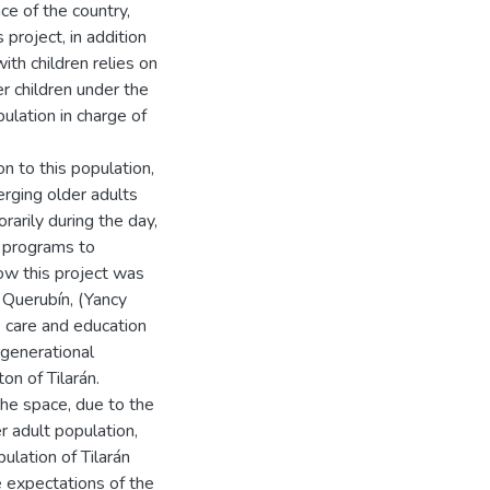
ce of the country,
 project, in addition
ith children relies on
r children under the
pulation in charge of
on to this population,
erging older adults
rarily during the day,
l programs to
ow this project was
 Querubín, (Yancy
es care and education
ergenerational
on of Tilarán.
 the space, due to the
r adult population,
pulation of Tilarán
he expectations of the