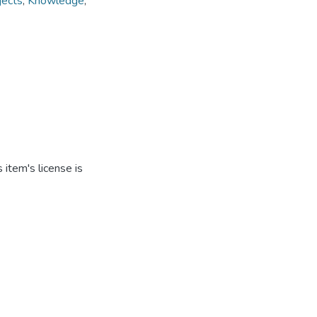
jects
,
Knowledge
,
item's license is