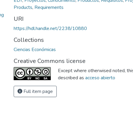
EDT
,
Proyectos
,
Conocimiento
,
Productos
,
Requisitos
,
Pro
Products
,
Requirements
ng
URI
https://hdl.handle.net/2238/10880
Collections
Ciencias Económicas
Creative Commons license
Except where otherwised noted, this 
described as
acceso abierto
Full item page