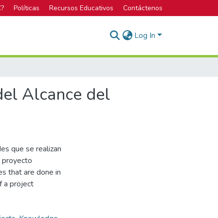
C?
Políticas
Recursos Educativos
Contáctenos
Log In
el Alcance del
des que se realizan
n proyecto
es that are done in
 a project