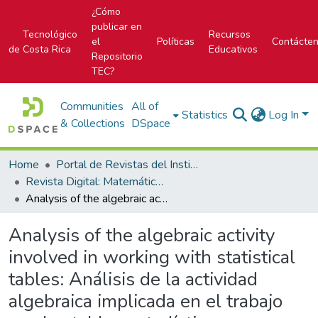
¿Cómo
publicar en
Tecnológico
Recursos
el
Políticas
Contácte
de Costa Rica
Educativos
Repositorio
TEC?
Communities
All of
Statistics
Log In
& Collections
DSpace
Home
Portal de Revistas del Instituto Tecnológico de Costa Rica
Revista Digital: Matemática, Educación e Internet
Analysis of the algebraic activity involved in working with statistical tables: Análisis de la actividad algebraica implicada en el trabajo con las tablas estadísticas
Analysis of the algebraic activity
involved in working with statistical
tables: Análisis de la actividad
algebraica implicada en el trabajo