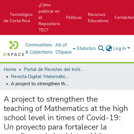
¿Cómo
publicar en
Tecnológico
Recursos
el
Políticas
Contácte
de Costa Rica
Educativos
Repositorio
TEC?
Communities
All of
Statistics
Log In
& Collections
DSpace
Home
Portal de Revistas del Instituto Tecnológico de Costa Rica
Revista Digital: Matemática, Educación e Internet
A project to strengthen the teaching of Mathematics at the high school level in times of Covid-19: Un proyecto para fortalecer la enseñanza de las Matem´áticas a nivel bachillerato en tiempos del Covid-19
A project to strengthen the
teaching of Mathematics at the high
school level in times of Covid-19:
Un proyecto para fortalecer la