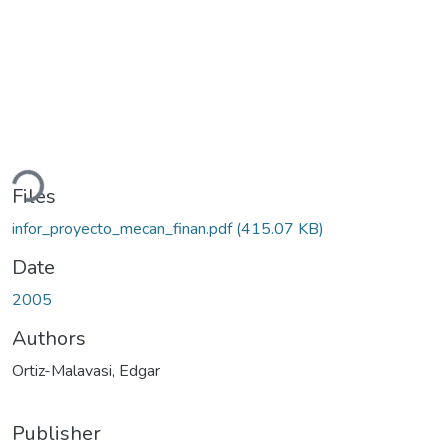
ading...
Files
infor_proyecto_mecan_finan.pdf
(415.07 KB)
Date
2005
Authors
Ortiz-Malavasi, Edgar
Publisher