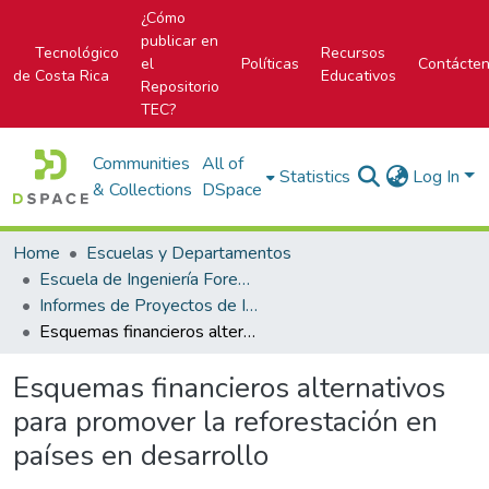
¿Cómo
publicar en
Tecnológico
Recursos
el
Políticas
Contácte
de Costa Rica
Educativos
Repositorio
TEC?
Communities
All of
Statistics
Log In
& Collections
DSpace
Home
Escuelas y Departamentos
Escuela de Ingeniería Forestal
Informes de Proyectos de Investigación
Esquemas financieros alternativos para promover la reforestación en países en desarrollo
Esquemas financieros alternativos
para promover la reforestación en
países en desarrollo