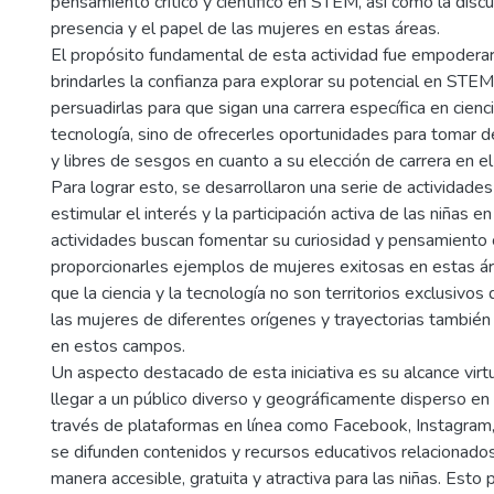
pensamiento crítico y científico en STEM, así como la discu
presencia y el papel de las mujeres en estas áreas.
El propósito fundamental de esta actividad fue empoderar 
brindarles la confianza para explorar su potencial en STEM
persuadirlas para que sigan una carrera específica en cienci
tecnología, sino de ofrecerles oportunidades para tomar d
y libres de sesgos en cuanto a su elección de carrera en el
Para lograr esto, se desarrollaron una serie de actividade
estimular el interés y la participación activa de las niñas 
actividades buscan fomentar su curiosidad y pensamiento c
proporcionarles ejemplos de mujeres exitosas en estas 
que la ciencia y la tecnología no son territorios exclusivo
las mujeres de diferentes orígenes y trayectorias también
en estos campos.
Un aspecto destacado de esta iniciativa es su alcance virt
llegar a un público diverso y geográficamente disperso en 
través de plataformas en línea como Facebook, Instagram,
se difunden contenidos y recursos educativos relacionad
manera accesible, gratuita y atractiva para las niñas. Est