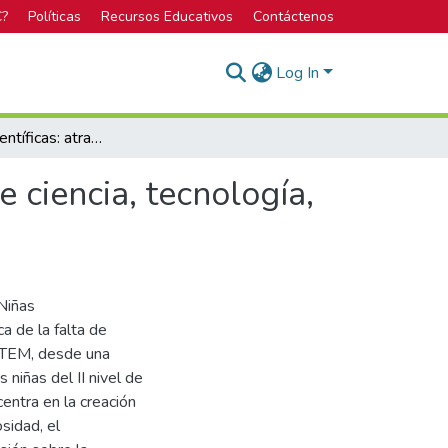
C?
Políticas
Recursos Educativos
Contáctenos
Log In
Niñas supercientíficas: atrayendo niñas a carreras de ciencia, tecnología, ingeniería y matemáticas (STEM)
e ciencia, tecnología,
Niñas
a de la falta de
STEM, desde una
 niñas del II nivel de
entra en la creación
sidad, el