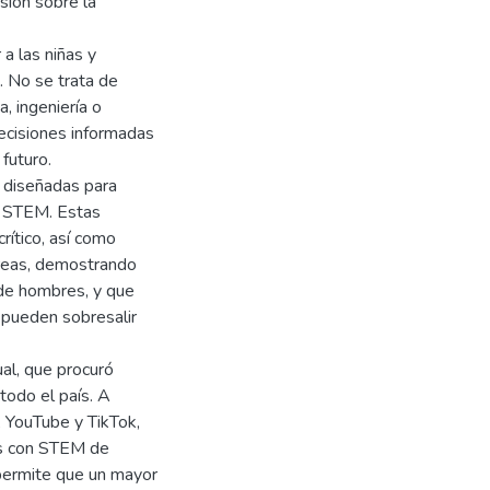
sión sobre la
a las niñas y
. No se trata de
a, ingeniería o
ecisiones informadas
 futuro.
s diseñadas para
en STEM. Estas
rítico, así como
áreas, demostrando
s de hombres, y que
 pueden sobresalir
ual, que procuró
todo el país. A
 YouTube y TikTok,
os con STEM de
o permite que un mayor