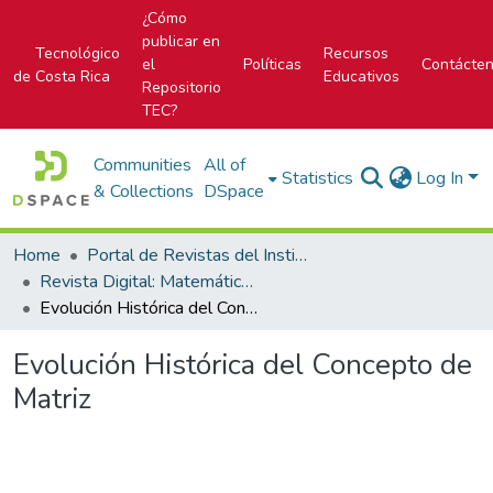
¿Cómo
publicar en
Tecnológico
Recursos
el
Políticas
Contácte
de Costa Rica
Educativos
Repositorio
TEC?
Communities
All of
Statistics
Log In
& Collections
DSpace
Home
Portal de Revistas del Instituto Tecnológico de Costa Rica
Revista Digital: Matemática, Educación e Internet
Evolución Histórica del Concepto de Matriz
Evolución Histórica del Concepto de
Matriz