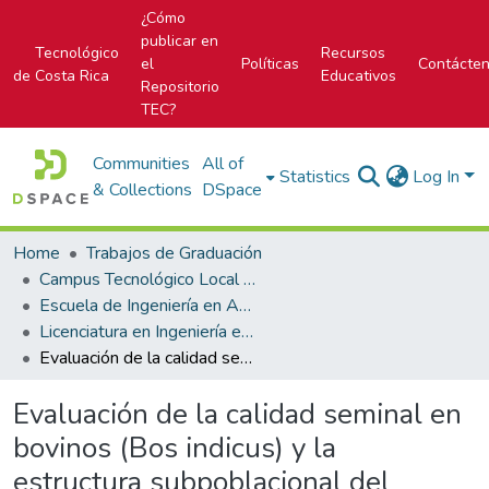
¿Cómo
publicar en
Tecnológico
Recursos
el
Políticas
Contácte
de Costa Rica
Educativos
Repositorio
TEC?
Communities
All of
Statistics
Log In
& Collections
DSpace
Home
Trabajos de Graduación
Campus Tecnológico Local San Carlos
Escuela de Ingeniería en Agronomía
Licenciatura en Ingeniería en Agronomía
Evaluación de la calidad seminal en bovinos (Bos indicus) y la estructura subpoblacional del eyaculado mediante un sistema CASA-Mot
Evaluación de la calidad seminal en
bovinos (Bos indicus) y la
estructura subpoblacional del