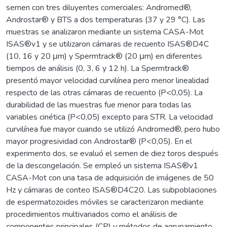
semen con tres diluyentes comerciales: Andromed®,
Androstar® y BTS a dos temperaturas (37 y 29 °C). Las
muestras se analizaron mediante un sistema CASA-Mot
ISAS®v1 y se utilizaron cámaras de recuento ISAS®D4C
(10, 16 y 20 μm) y Spermtrack® (20 μm) en diferentes
tiempos de análisis (0, 3, 6 y 12 h). La Spermtrack®
presentó mayor velocidad curvilínea pero menor linealidad
respecto de las otras cámaras de recuento (P<0,05). La
durabilidad de las muestras fue menor para todas las
variables cinética (P<0,05) excepto para STR. La velocidad
curvilínea fue mayor cuando se utilizó Andromed®, pero hubo
mayor progresividad con Androstar® (P<0,05). En el
experimento dos, se evaluó el semen de diez toros después
de la descongelación. Se empleó un sistema ISAS®v1
CASA-Mot con una tasa de adquisición de imágenes de 50
Hz y cámaras de conteo ISAS®D4C20. Las subpoblaciones
de espermatozoides móviles se caracterizaron mediante
procedimientos multivariados como el análisis de
componentes principales (CP) y métodos de agrupamiento