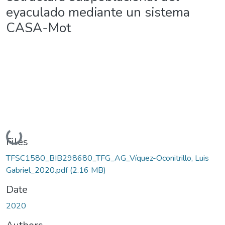
eyaculado mediante un sistema
CASA-Mot
Loading...
Files
TFSC1580_BIB298680_TFG_AG_Víquez-Oconitrillo, Luis
Gabriel_2020.pdf
(2.16 MB)
Date
2020