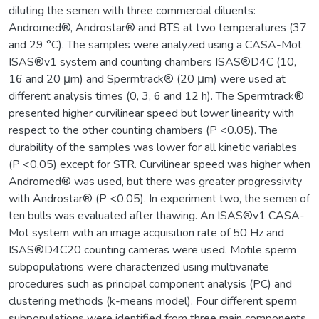
diluting the semen with three commercial diluents:
Andromed®, Androstar® and BTS at two temperatures (37
and 29 °C). The samples were analyzed using a CASA-Mot
ISAS®v1 system and counting chambers ISAS®D4C (10,
16 and 20 μm) and Spermtrack® (20 μm) were used at
different analysis times (0, 3, 6 and 12 h). The Spermtrack®
presented higher curvilinear speed but lower linearity with
respect to the other counting chambers (P <0.05). The
durability of the samples was lower for all kinetic variables
(P <0.05) except for STR. Curvilinear speed was higher when
Andromed® was used, but there was greater progressivity
with Androstar® (P <0.05). In experiment two, the semen of
ten bulls was evaluated after thawing. An ISAS®v1 CASA-
Mot system with an image acquisition rate of 50 Hz and
ISAS®D4C20 counting cameras were used. Motile sperm
subpopulations were characterized using multivariate
procedures such as principal component analysis (PC) and
clustering methods (k-means model). Four different sperm
subpopulations were identified from three main components