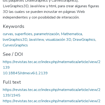
los paquetes DrawGraphics y CurvesGraphics),
LiveGraphics3D, JavaView y html, para crear algunas figuras
3D las cuales se pueden incrustar en páginas Web
independientes y con posibilidad de interacción.
Keywords
curvas
,
superficies
,
parametrización
,
Mathematica
,
liveGraphics3D
,
JavaView
,
visualización 3D
,
DrawGraphics
,
CurvesGraphics
See / DOI
https://revistas.tec.ac.cr/index.php/matematica/article/view/2
139
10.18845/rdmei.v6i1.2139
Full text
https://revistas.tec.ac.cr/index.php/matematica/article/view/2
139/1945
https://revistas.tec.ac.cr/index.php/matematica/article/view/2