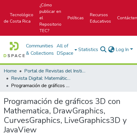
¿Cómo
publicar en
Tecnológico
Recursos
el
Políticas
Contácte
de Costa Rica
Educativos
Repositorio
TEC?
Communities
All of
Statistics
Log In
& Collections
DSpace
Home
Portal de Revistas del Instituto Tecnológico de Costa Rica
Revista Digital: Matemática, Educación e Internet
Programación de gráficos 3D con Mathematica, DrawGraphics, CurvesGraphics, LiveGraphics3D y JavaView
Programación de gráficos 3D con
Mathematica, DrawGraphics,
CurvesGraphics, LiveGraphics3D y
JavaView