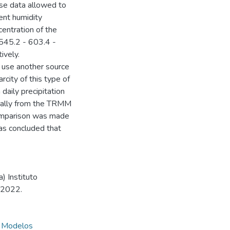
ese data allowed to
ent humidity
centration of the
 545.2 - 603.4 -
ively.
to use another source
rcity of this type of
daily precipitation
cally from the TRMM
comparison was made
as concluded that
) Instituto
, 2022.
,
Modelos