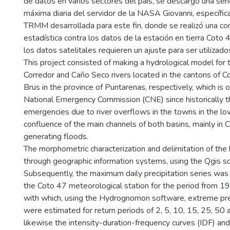
de datos en varios sectores del país, se descargó una seri
máxima diaria del servidor de la NASA Giovanni, específic
TRMM desarrollada para este fin, donde se realizó una c
estadística contra los datos de la estación en tierra Coto
los datos satelitales requieren un ajuste para ser utilizado
This project consisted of making a hydrological model for 
Corredor and Caño Seco rivers located in the cantons of 
Brus in the province of Puntarenas, respectively, which is 
National Emergency Commission (CNE) since historically 
emergencies due to river overflows in the towns in the lo
confluence of the main channels of both basins, mainly in C
generating floods.
The morphometric characterization and delimitation of th
through geographic information systems, using the Qgis s
Subsequently, the maximum daily precipitation series was
the Coto 47 meteorological station for the period from 
with which, using the Hydrognomon software, extreme pre
were estimated for return periods of 2, 5, 10, 15, 25, 50
likewise the intensity-duration-frequency curves (IDF) and