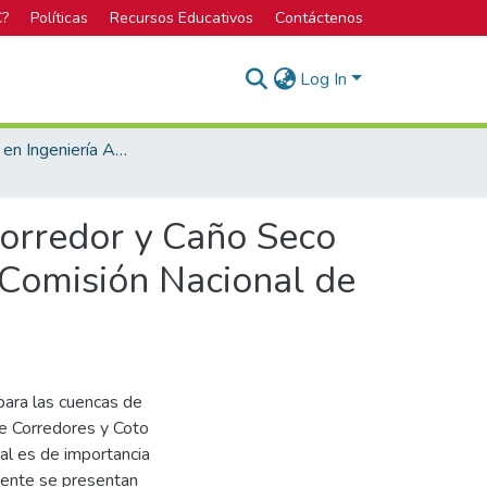
C?
Políticas
Recursos Educativos
Contáctenos
Log In
Licenciatura en Ingeniería Agrícola
Corredor y Caño Seco
 Comisión Nacional de
para las cuencas de
de Corredores y Coto
al es de importancia
mente se presentan