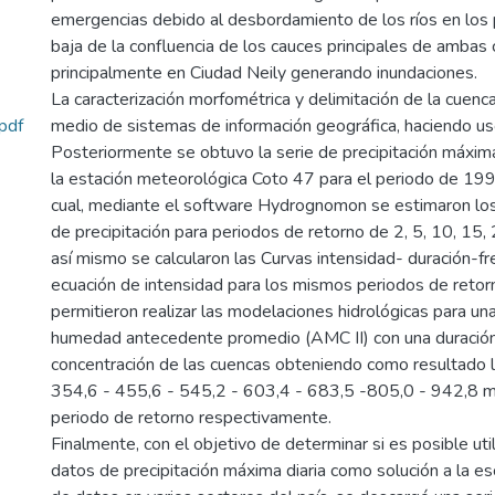
emergencias debido al desbordamiento de los ríos en los 
baja de la confluencia de los cauces principales de ambas 
principalmente en Ciudad Neily generando inundaciones.
La caracterización morfométrica y delimitación de la cuenca
pdf
medio de sistemas de información geográfica, haciendo us
Posteriormente se obtuvo la serie de precipitación máxima
la estación meteorológica Coto 47 para el periodo de 199
cual, mediante el software Hydrognomon se estimaron l
de precipitación para periodos de retorno de 2, 5, 10, 15,
así mismo se calcularon las Curvas intensidad- duración-fre
ecuación de intensidad para los mismos periodos de retor
permitieron realizar las modelaciones hidrológicas para un
humedad antecedente promedio (AMC II) con una duración 
concentración de las cuencas obteniendo como resultado 
354,6 - 455,6 - 545,2 - 603,4 - 683,5 -805,0 - 942,8 m
periodo de retorno respectivamente.
Finalmente, con el objetivo de determinar si es posible util
datos de precipitación máxima diaria como solución a la e