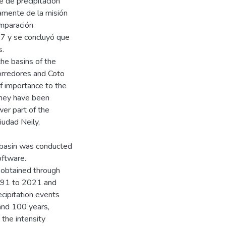
e de precipitación
amente de la misión
omparación
 47 y se concluyó que
s.
the basins of the
Corredores and Coto
of importance to the
they have been
wer part of the
iudad Neily,
e basin was conducted
oftware.
 obtained through
1991 to 2021 and
cipitation events
 and 100 years,
 the intensity