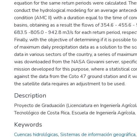
equation for the same return periods were calculated. Th
conduct the hydrological modeling for an average anteced
condition (AMC II) with a duration equal to the time of con
basins, obtaining as a result the flows of 354.6 - 455.6 -
683.5 -805.0 - 942.8 m3/s for each return period, respect
Finally, with the objective of determining if it is possible 
of maximum daily precipitation data as a solution to the sca
data in various sectors of the country, a series of maximum 
was downloaded from the NASA Giovanni server, specifi
mission developed for this purpose, where a statistical 
against the data from the Coto 47 ground station and it w
the satellite data requires an adjustment to be used.
Description
Proyecto de Graduación (Licenciatura en Ingeniería Agrícola
Tecnológico de Costa Rica, Escuela de Ingeniería Agrícola
Keywords
Cuencas hidrológicas
,
Sistemas de información geográfica