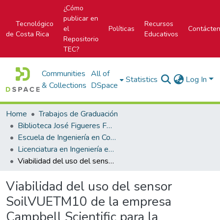
¿Cómo
publicar en
Tecnológico
Recursos
el
Políticas
Contácte
de Costa Rica
Educativos
Repositorio
TEC?
Communities
All of
Statistics
Log In
& Collections
DSpace
Home
Trabajos de Graduación
Biblioteca José Figueres Ferrer
Escuela de Ingeniería en Construcción
Licenciatura en Ingeniería en Construcción
Viabilidad del uso del sensor SoilVUETM10 de la empresa Campbell Scientific para la instrumentación y análisis de estabilidad de taludes de suelos plásticos
Viabilidad del uso del sensor
SoilVUETM10 de la empresa
Campbell Scientific para la