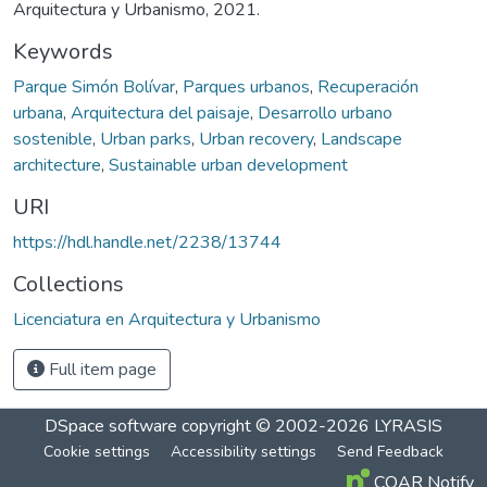
Arquitectura y Urbanismo, 2021.
Keywords
Parque Simón Bolívar
,
Parques urbanos
,
Recuperación
urbana
,
Arquitectura del paisaje
,
Desarrollo urbano
sostenible
,
Urban parks
,
Urban recovery
,
Landscape
architecture
,
Sustainable urban development
URI
https://hdl.handle.net/2238/13744
Collections
Licenciatura en Arquitectura y Urbanismo
Full item page
DSpace software
copyright © 2002-2026
LYRASIS
Cookie settings
Accessibility settings
Send Feedback
COAR Notify