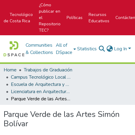
¿Cómo
publicar en
Tecnológico
Recursos
el
Políticas
Contácte
de Costa Rica
Educativos
Repositorio
TEC?
Communities
All of
Statistics
Log In
& Collections
DSpace
Home
Trabajos de Graduación
Campus Tecnológico Local San José
Escuela de Arquitectura y Urbanismo
Licenciatura en Arquitectura y Urbanismo
Parque Verde de las Artes Simón Bolívar
Parque Verde de las Artes Simón
Bolívar