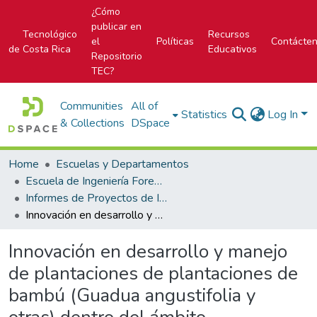
¿Cómo
publicar en
Tecnológico
Recursos
el
Políticas
Contácte
de Costa Rica
Educativos
Repositorio
TEC?
Communities
All of
Statistics
Log In
& Collections
DSpace
Home
Escuelas y Departamentos
Escuela de Ingeniería Forestal
Informes de Proyectos de Investigación
Innovación en desarrollo y manejo de plantaciones de plantaciones de bambú (Guadua angustifolia y otras) dentro del ámbito bioenergético y de servicios ambientales en cooperación la Red nacional de Electricidad
Innovación en desarrollo y manejo
de plantaciones de plantaciones de
bambú (Guadua angustifolia y