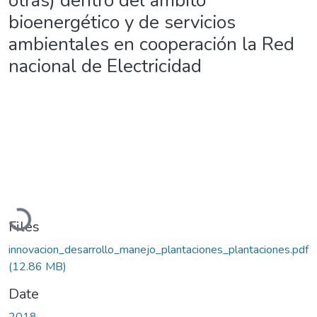
otras) dentro del ámbito
bioenergético y de servicios
ambientales en cooperación la Red
nacional de Electricidad
Loading...
Files
innovacion_desarrollo_manejo_plantaciones_plantaciones.pdf
(12.86 MB)
Date
2018