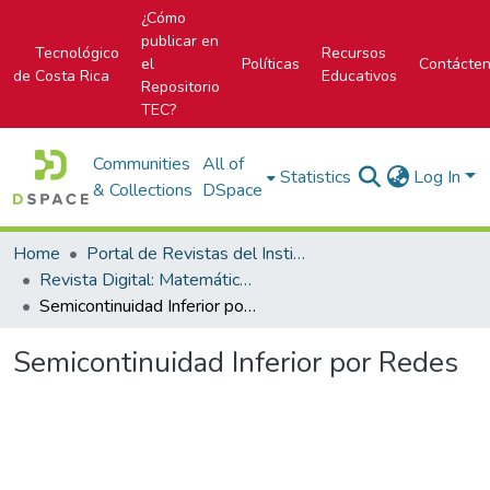
¿Cómo
publicar en
Tecnológico
Recursos
el
Políticas
Contácte
de Costa Rica
Educativos
Repositorio
TEC?
Communities
All of
Statistics
Log In
& Collections
DSpace
Home
Portal de Revistas del Instituto Tecnológico de Costa Rica
Revista Digital: Matemática, Educación e Internet
Semicontinuidad Inferior por Redes
Semicontinuidad Inferior por Redes