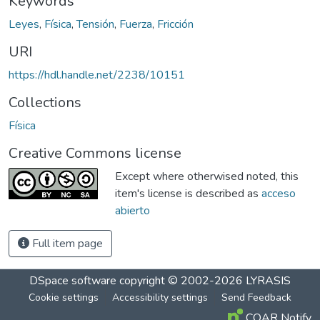
Keywords
Leyes
,
Física
,
Tensión
,
Fuerza
,
Fricción
URI
https://hdl.handle.net/2238/10151
Collections
Física
Creative Commons license
Except where otherwised noted, this
item's license is described as
acceso
abierto
Full item page
DSpace software
copyright © 2002-2026
LYRASIS
Cookie settings
Accessibility settings
Send Feedback
COAR Notify