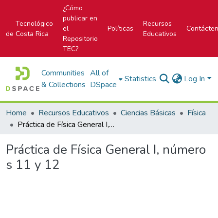
¿Cómo
publicar en
Tecnológico
Recursos
el
Políticas
Contácte
de Costa Rica
Educativos
Repositorio
TEC?
Communities
All of
Statistics
Log In
& Collections
DSpace
Home
Recursos Educativos
Ciencias Básicas
Física
Práctica de Física General I, números 11 y 12
Práctica de Física General I, número
s 11 y 12