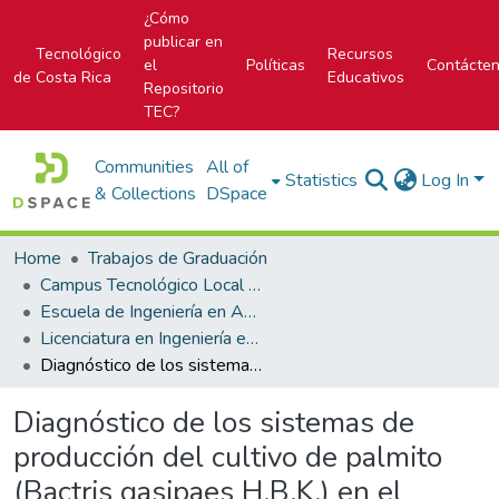
¿Cómo
publicar en
Tecnológico
Recursos
el
Políticas
Contácte
de Costa Rica
Educativos
Repositorio
TEC?
Communities
All of
Statistics
Log In
& Collections
DSpace
Home
Trabajos de Graduación
Campus Tecnológico Local San Carlos
Escuela de Ingeniería en Agronomía
Licenciatura en Ingeniería en Agronomía
Diagnóstico de los sistemas de producción del cultivo de palmito (Bactris gasipaes H.B.K.) en el cantón de Sarapiquí, Costa Rica 2005 - 2006
Diagnóstico de los sistemas de
producción del cultivo de palmito
(Bactris gasipaes H.B.K.) en el