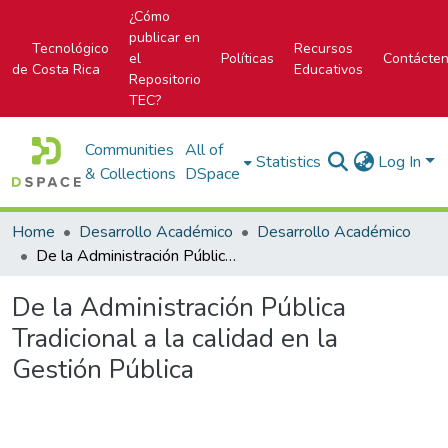
¿Cómo
publicar en
Tecnológico
Recursos
el
Políticas
Contácte
de Costa Rica
Educativos
Repositorio
TEC?
Communities
All of
Statistics
Log In
& Collections
DSpace
Home
Desarrollo Académico
Desarrollo Académico
De la Administración Pública Tradicional a la calidad en la Gestión Pública
De la Administración Pública
Tradicional a la calidad en la
Gestión Pública