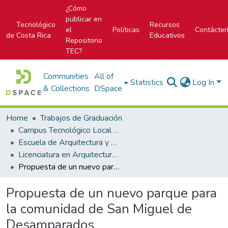
¿Cómo
publicar en
Tecnológico
Recursos
el
Políticas
Contácte
de Costa Rica
Educativos
Repositorio
TEC?
Communities
All of
Statistics
Log In
& Collections
DSpace
Home
Trabajos de Graduación
Campus Tecnológico Local San José
Escuela de Arquitectura y Urbanismo
Licenciatura en Arquitectura y Urbanismo
Propuesta de un nuevo parque para la comunidad de San Miguel de Desamparados
Propuesta de un nuevo parque para
la comunidad de San Miguel de
Desamparados