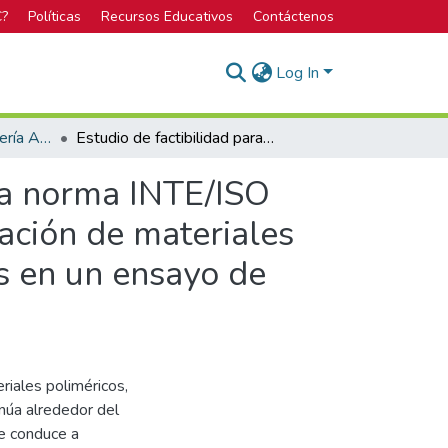
C?
Políticas
Recursos Educativos
Contáctenos
Log In
Licenciatura en Ingeniería Ambiental
Estudio de factibilidad para la implementación de la norma INTE/ISO 20200:2020: determinación del grado de desintegración de materiales plásticos bajo condiciones de compostaje simuladas en un ensayo de laboratorio, en el CEQIATEC
 la norma INTE/ISO
ación de materiales
s en un ensayo de
riales poliméricos,
inúa alrededor del
te conduce a