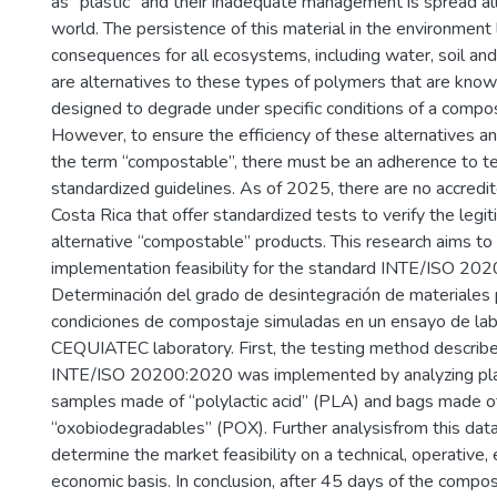
as “plastic” and their inadequate management is spread al
world. The persistence of this material in the environment
consequences for all ecosystems, including water, soil and 
are alternatives to these types of polymers that are kno
designed to degrade under specific conditions of a compo
However, to ensure the efficiency of these alternatives 
the term “compostable”, there must be an adherence to tec
standardized guidelines. As of 2025, there are no accredit
Costa Rica that offer standardized tests to verify the legi
alternative “compostable” products. This research aims to
implementation feasibility for the standard INTE/ISO 20
Determinación del grado de desintegración de materiales 
condiciones de compostaje simuladas en un ensayo de labo
CEQUIATEC laboratory. First, the testing method describe
INTE/ISO 20200:2020 was implemented by analyzing pla
samples made of “polylactic acid” (PLA) and bags made o
“oxobiodegradables” (POX). Further analysisfrom this da
determine the market feasibility on a technical, operative
economic basis. In conclusion, after 45 days of the compo