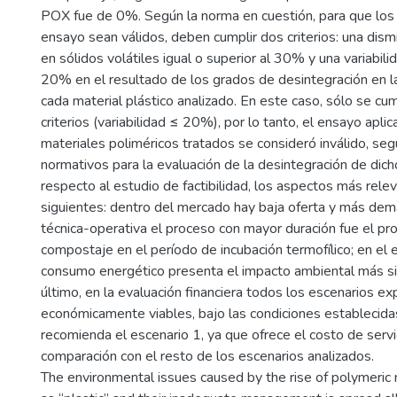
POX fue de 0%. Según la norma en cuestión, para que los
ensayo sean válidos, deben cumplir dos criterios: una dism
en sólidos volátiles igual o superior al 30% y una variabili
20% en el resultado de los grados de desintegración en la
cada material plástico analizado. En este caso, sólo se cu
criterios (variabilidad ≤ 20%), por lo tanto, el ensayo apli
materiales poliméricos tratados se consideró inválido, seg
normativos para la evaluación de la desintegración de dich
respecto al estudio de factibilidad, los aspectos más rele
siguientes: dentro del mercado hay baja oferta y más dem
técnica-operativa el proceso con mayor duración fue el p
compostaje en el período de incubación termofílico; en el 
consumo energético presenta el impacto ambiental más sign
último, en la evaluación financiera todos los escenarios e
económicamente viables, bajo las condiciones establecida
recomienda el escenario 1, ya que ofrece el costo de servi
comparación con el resto de los escenarios analizados.
The environmental issues caused by the rise of polymeric