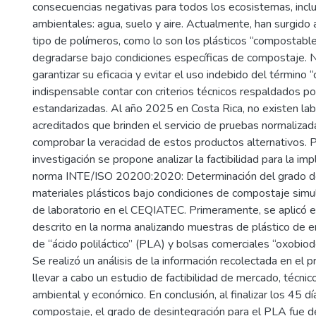
consecuencias negativas para todos los ecosistemas, incl
ambientales: agua, suelo y aire. Actualmente, han surgido 
tipo de polímeros, como lo son los plásticos “compostabl
degradarse bajo condiciones específicas de compostaje. 
garantizar su eficacia y evitar el uso indebido del término
indispensable contar con criterios técnicos respaldados p
estandarizadas. Al año 2025 en Costa Rica, no existen lab
acreditados que brinden el servicio de pruebas normaliza
comprobar la veracidad de estos productos alternativos. P
investigación se propone analizar la factibilidad para la im
norma INTE/ISO 20200:2020: Determinación del grado de
materiales plásticos bajo condiciones de compostaje sim
de laboratorio en el CEQIATEC. Primeramente, se aplicó
descrito en la norma analizando muestras de plástico de
de “ácido poliláctico” (PLA) y bolsas comerciales “oxobio
Se realizó un análisis de la información recolectada en el 
llevar a cabo un estudio de factibilidad de mercado, técnico
ambiental y económico. En conclusión, al finalizar los 45 d
compostaje, el grado de desintegración para el PLA fue 