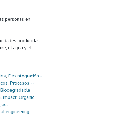
las personas en
medades producidas
re, el agua y el
les
,
Desintegración -
icos
,
Procesos --
Biodegradable
l impact
,
Organic
ject
al engineering