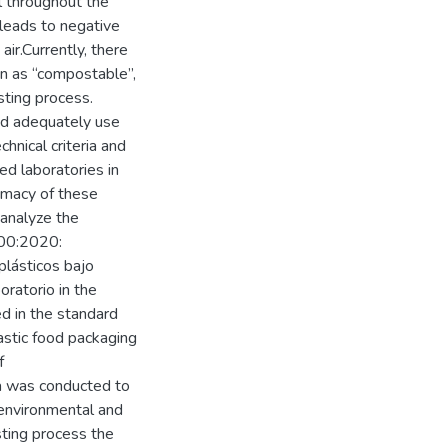
l throughout the
 leads to negative
air.Currently, there
wn as “compostable”,
sting process.
and adequately use
hnical criteria and
ed laboratories in
timacy of these
 analyze the
200:2020:
plásticos bajo
ratorio in the
d in the standard
stic food packaging
f
ta was conducted to
, environmental and
sting process the