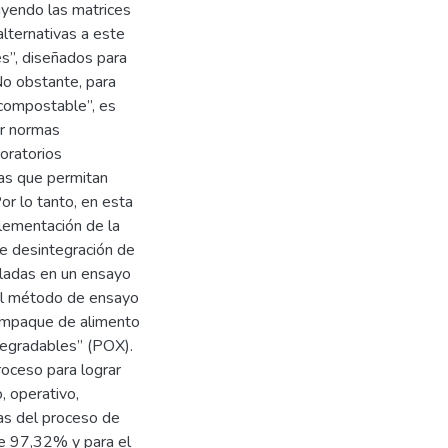
uyendo las matrices
alternativas a este
es”, diseñados para
No obstante, para
 “compostable”, es
or normas
oratorios
das que permitan
or lo tanto, en esta
plementación de la
 desintegración de
uladas en un ensayo
 el método de ensayo
 empaque de alimento
degradables” (POX).
proceso para lograr
, operativo,
ías del proceso de
de 97,32% y para el