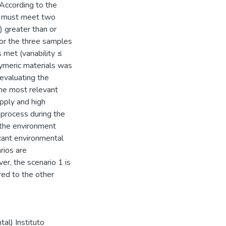
According to the
s must meet two
V) greater than or
for the three samples
s met (variability ≤
lymeric materials was
evaluating the
 the most relevant
pply and high
 process during the
n the environment
cant environmental
rios are
er, the scenario 1 is
ed to the other
al) Instituto