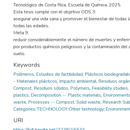
Tecnológico de Costa Rica, Escuela de Química, 2025.
Esta tesis cumple con el objetivo ODS 3:
asegurar una vida sana y promover el bienestar de todas 
todas las edades.
Meta 9:
reducir considerablemente el número de muertes y enfer
por productos químicos peligrosos y la contaminación del ai
suelo.
Keywords
Polímeros
,
Estudios de factibilidad
,
Plásticos biodegradab
- Materiales plásticos
,
Impacto ambiental
,
Residuos orgán
Compost
,
Residuos sólidos
,
Polymers
,
Feasibility studies
,
plastics
,
Decomposition -- Plastic materials
,
Environmenta
waste
,
Processes -- Compost
,
Solid waste
,
Research Sub
Categories::TECHNOLOGY::Other technology::Environment
URI
https://hdl.handle.net/2238/16534