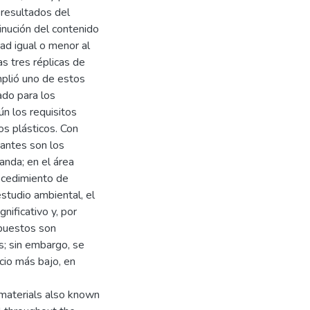
 resultados del
inución del contenido
dad igual o menor al
s tres réplicas de
mplió uno de estos
cado para los
ún los requisitos
os plásticos. Con
vantes son los
anda; en el área
rocedimiento de
estudio ambiental, el
ificativo y, por
xpuestos son
s; sin embargo, se
cio más bajo, en
 materials also known