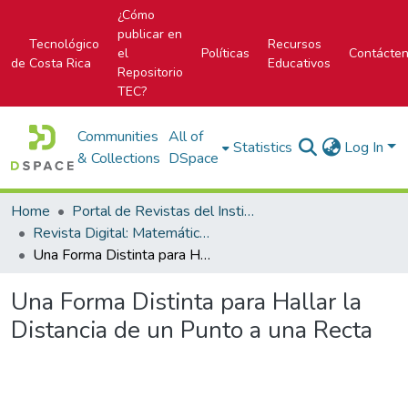
¿Cómo
publicar en
Tecnológico
Recursos
el
Políticas
Contácte
de Costa Rica
Educativos
Repositorio
TEC?
Communities
All of
Statistics
Log In
& Collections
DSpace
Home
Portal de Revistas del Instituto Tecnológico de Costa Rica
Revista Digital: Matemática, Educación e Internet
Una Forma Distinta para Hallar la Distancia de un Punto a una Recta
Una Forma Distinta para Hallar la
Distancia de un Punto a una Recta