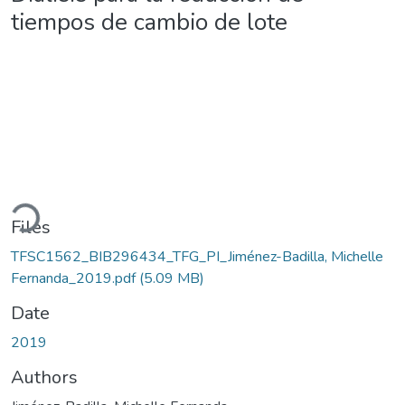
tiempos de cambio de lote
oading...
Files
TFSC1562_BIB296434_TFG_PI_Jiménez-Badilla, Michelle
Fernanda_2019.pdf
(5.09 MB)
Date
2019
Authors