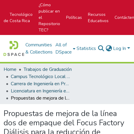
¿Cómo
publicar en
Tecnológico
Recursos
el
Políticas
Contácte
de Costa Rica
Educativos
Repositorio
TEC?
Communities
All of
Statistics
Log In
& Collections
DSpace
Home
Trabajos de Graduación
Campus Tecnológico Local San Carlos
Carrera de Ingeniería en Producción Industrial
Licenciatura en Ingeniería en Producción Industrial
Propuestas de mejora de la línea dos de empaque del Focus Factory Diálisis para la reducción de tiempos de cambio de lote
Propuestas de mejora de la línea
dos de empaque del Focus Factory
Diálisis para la reducción de