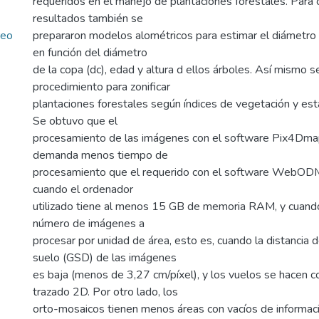
requeridos en el manejo de plantaciones forestales. Par
resultados también se
reo
prepararon modelos alométricos para estimar el diámetro a
en función del diámetro
de la copa (dc), edad y altura d ellos árboles. Así mismo s
procedimiento para zonificar
plantaciones forestales según índices de vegetación y est
Se obtuvo que el
procesamiento de las imágenes con el software Pix4D
demanda menos tiempo de
procesamiento que el requerido con el software WebOD
cuando el ordenador
utilizado tiene al menos 15 GB de memoria RAM, y cuand
número de imágenes a
procesar por unidad de área, esto es, cuando la distancia 
suelo (GSD) de las imágenes
es baja (menos de 3,27 cm/píxel), y los vuelos se hacen c
trazado 2D. Por otro lado, los
orto-mosaicos tienen menos áreas con vacíos de informac