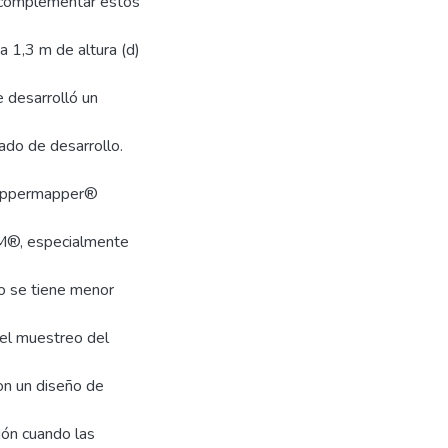
a complementar estos
 1,3 m de altura (d)
e desarrolló un
ado de desarrollo.
mappermapper®
M®, especialmente
o se tiene menor
del muestreo del
on un diseño de
ión cuando las