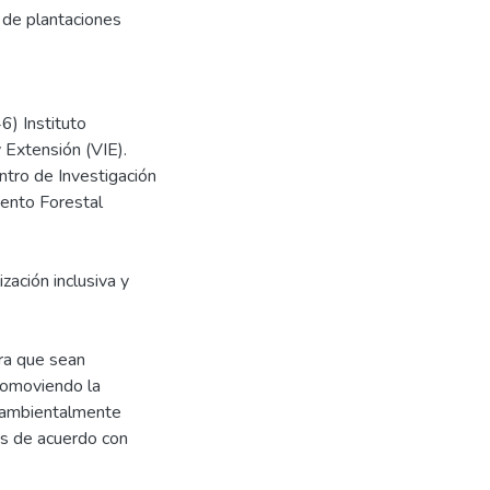
 de plantaciones
6) Instituto
y Extensión (VIE).
ntro de Investigación
iento Forestal
ización inclusiva y
ara que sean
promoviendo la
y ambientalmente
as de acuerdo con