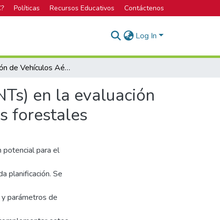
C?
Políticas
Recursos Educativos
Contáctenos
Log In
Utilización de Vehículos Aéreos No Tripulados (VANTs) en la evaluación de la calidad y estado de desarrollo de plantaciones forestales
NTs) en la evaluación
s forestales
 potencial para el
a planificación. Se
o y parámetros de