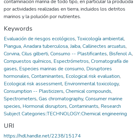
contaminación marina de todo tipo, en particular la producida
por actividades realizadas en tierra, incluidos los detritos
marinos y la polución por nutrientes.
Keywords
Evaluación de riesgos ecológicos
,
Toxicología ambiental
,
Piangua
,
Anadara tuberculosa
,
Jaiba
,
Callinectes arcuatus
,
Corvina
,
Cilus gilberti
,
Consumo -- Plastificantes
,
Bisfenol A
,
Compuestos químicos
,
Espectrómetros
,
Cromatografía de
gases
,
Especies marinas de consumo
,
Disruptores
hormonales
,
Contaminantes
,
Ecological risk evaluation
,
Ecological risk assessment
,
Environmental toxicology
,
Consumption -- Plasticizers
,
Chemical compounds
,
Spectrometers
,
Gas chromatography
,
Consumer marine
species
,
Hormonal disruptors
,
Contaminants
,
Research
Subject Categories::TECHNOLOGY::Chemical engineering
URI
https://hdl.handle.net/2238/15174