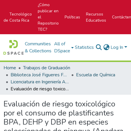
¿Cómo
publicar en
Tecnológico
Recursos
el
Políticas
Contácte
de Costa Rica
Educativos
Repositorio
TEC?
Communities
All of
Statistics
Log In
& Collections
DSpace
Home
Trabajos de Graduación
Biblioteca José Figueres Ferrer
Escuela de Química
Licenciatura en Ingeniería Ambiental
Evaluación de riesgo toxicológico por el consumo de plastificantes BPA, DEHP y DBP en especies seleccionadas de piangua (Anadara tuberculosa), jaiba (Callinectes arcuatus) y corvina (Cilus gilberti)
Evaluación de riesgo toxicológico
por el consumo de plastificantes
BPA, DEHP y DBP en especies