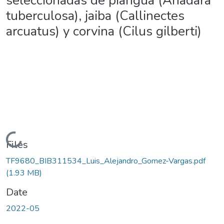
seleccionadas de piangua (Anadara
tuberculosa), jaiba (Callinectes
arcuatus) y corvina (Cilus gilberti)
Loading...
Files
TF9680_BIB311534_Luis_Alejandro_Gomez-Vargas.pdf
(1.93 MB)
Date
2022-05