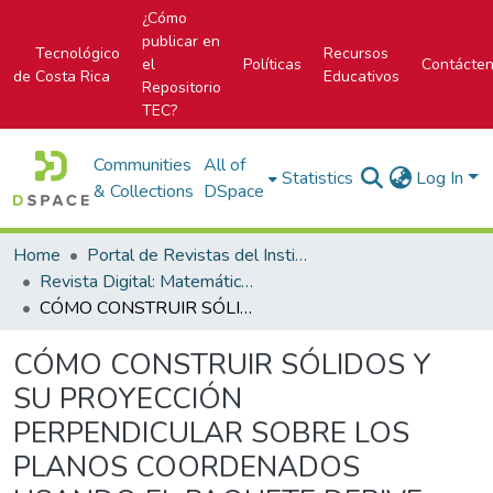
¿Cómo
publicar en
Tecnológico
Recursos
el
Políticas
Contácte
de Costa Rica
Educativos
Repositorio
TEC?
Communities
All of
Statistics
Log In
& Collections
DSpace
Home
Portal de Revistas del Instituto Tecnológico de Costa Rica
Revista Digital: Matemática, Educación e Internet
CÓMO CONSTRUIR SÓLIDOS Y SU PROYECCIÓN PERPENDICULAR SOBRE LOS PLANOS COORDENADOS USANDO EL PAQUETE DERIVE
CÓMO CONSTRUIR SÓLIDOS Y
SU PROYECCIÓN
PERPENDICULAR SOBRE LOS
PLANOS COORDENADOS