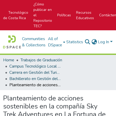
¿Cómo
publicar en
Tecnológico
Recursos
el
Políticas
Contácte
de Costa Rica
Educativos
Repositorio
TEC?
Communities
All of
Statistics
Log In
& Collections
DSpace
Home
Trabajos de Graduación
Campus Tecnológico Local San Carlos
Carrera en Gestión del Turismo Rural Sostenible
Bachillerato en Gestión del Turismo Rural Sostenible
Planteamiento de acciones sostenibles en la compañía Sky Trek Adventures en La Fortuna de San Carlos, para mejorar el entorno socioeconómico de la Certificación de Sostenibilidad Turística (C.S.T.), del Instituto Costarricense de Turismo
Planteamiento de acciones
sostenibles en la compañía Sky
Trek Adventures en La Fortuna de