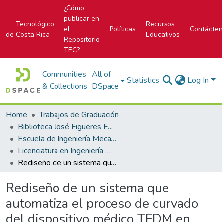
¿Cómo
publicar en
Tecnológico
Recursos
el
Políticas
Contácte
de Costa Rica
Educativos
Repositorio
TEC?
Communities
All of
Statistics
Log In
& Collections
DSpace
Home
Trabajos de Graduación
Biblioteca José Figueres Ferrer
Escuela de Ingeniería Mecatrónica (antes era Área Académica de Ingeniería Mecatrónica)
Licenciatura en Ingeniería Mecatrónica
Rediseño de un sistema que automatiza el proceso de curvado del dispositivo médico TFDM en Boston Scientific
Rediseño de un sistema que
automatiza el proceso de curvado
del dispositivo médico TFDM en