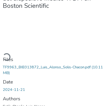
Boston Scientific
Loading...
Files
TF9963_BIB313872_Luis_Alonso_Solis-Chacon.pdf
(10.11
MB)
Date
2024-11-21
Authors