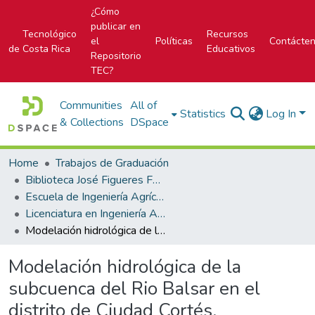
¿Cómo
publicar en
Tecnológico
Recursos
el
Políticas
Contácte
de Costa Rica
Educativos
Repositorio
TEC?
Communities
All of
Statistics
Log In
& Collections
DSpace
Home
Trabajos de Graduación
Biblioteca José Figueres Ferrer
Escuela de Ingeniería Agrícola
Licenciatura en Ingeniería Agrícola
Modelación hidrológica de la subcuenca del Rio Balsar en el distrito de Ciudad Cortés.
Modelación hidrológica de la
subcuenca del Rio Balsar en el
distrito de Ciudad Cortés.