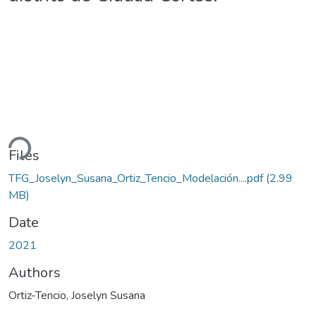
ading...
Files
TFG_Joselyn_Susana_Ortiz_Tencio_Modelación....pdf
(2.99
MB)
Date
2021
Authors
Ortiz-Tencio, Joselyn Susana