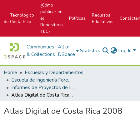
¿Cómo
publicar en
Tecnológico
Recursos
el
Políticas
Contácte
de Costa Rica
Educativos
Repositorio
TEC?
Communities
All of
Statistics
Log In
& Collections
DSpace
Home
Escuelas y Departamentos
Escuela de Ingeniería Forestal
Informes de Proyectos de Investigación
Atlas Digital de Costa Rica 2008
Atlas Digital de Costa Rica 2008