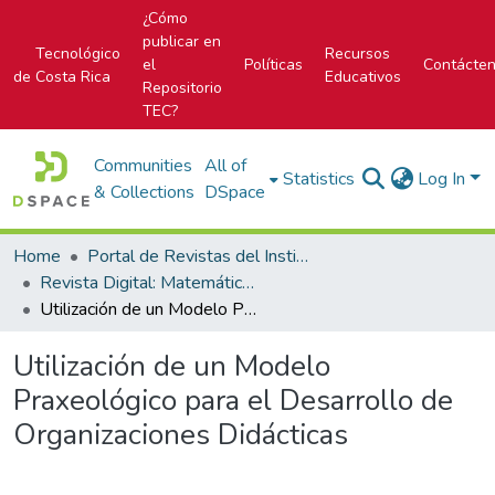
¿Cómo
publicar en
Tecnológico
Recursos
el
Políticas
Contácte
de Costa Rica
Educativos
Repositorio
TEC?
Communities
All of
Statistics
Log In
& Collections
DSpace
Home
Portal de Revistas del Instituto Tecnológico de Costa Rica
Revista Digital: Matemática, Educación e Internet
Utilización de un Modelo Praxeológico para el Desarrollo de Organizaciones Didácticas
Utilización de un Modelo
Praxeológico para el Desarrollo de
Organizaciones Didácticas