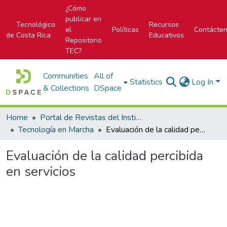
¿Cómo
publicar en
Tecnológico
Recursos
el
Políticas
Contácte
de Costa Rica
Educativos
Repositorio
TEC?
Communities
All of
Statistics
Log In
& Collections
DSpace
Home
Portal de Revistas del Instituto Tecnológico de Costa Rica
Tecnología en Marcha
Evaluación de la calidad percibida en servicios
Evaluación de la calidad percibida
en servicios