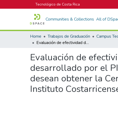
Tecnológico de Costa Rica
Communities & Collections
All of DSpa
Home
Trabajos de Graduación
Evaluación de efectividad de un instrumento de pre-diagnóstico desarrollado por el PIC-ZEE para empresas turísticas de hospedaje que desean obtener la Certificación de Sostenibilidad Turística (CST) del Instituto Costarricense de Turismo (ICT)
Evaluación de efectiv
desarrollado por el P
desean obtener la Cert
Instituto Costarricens