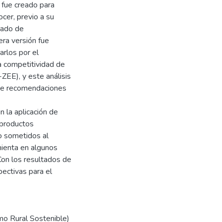
 fue creado para
cer, previo a su
stado de
era versión fue
arlos por el
a competitividad de
EE), y este análisis
one recomendaciones
n la aplicación de
 productos
o sometidos al
amienta en algunos
Con los resultados de
ectivas para el
mo Rural Sostenible)