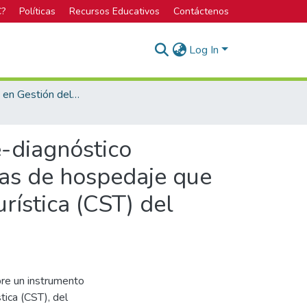
C?
Políticas
Recursos Educativos
Contáctenos
Log In
Bachillerato en Gestión del Turismo Rural Sostenible
e-diagnóstico
cas de hospedaje que
rística (CST) del
bre un instrumento
stica (CST), del