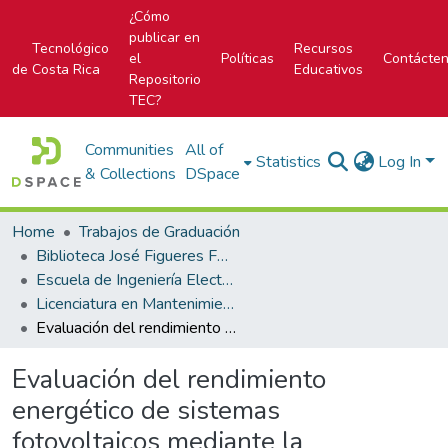
¿Cómo
publicar en
Tecnológico
Recursos
el
Políticas
Contácte
de Costa Rica
Educativos
Repositorio
TEC?
Communities
All of
Statistics
Log In
& Collections
DSpace
Home
Trabajos de Graduación
Biblioteca José Figueres Ferrer
Escuela de Ingeniería Electromecánica
Licenciatura en Mantenimiento Industrial
Evaluación del rendimiento energético de sistemas fotovoltaicos mediante la interpretación de imágenes termográficas
Evaluación del rendimiento
energético de sistemas
fotovoltaicos mediante la