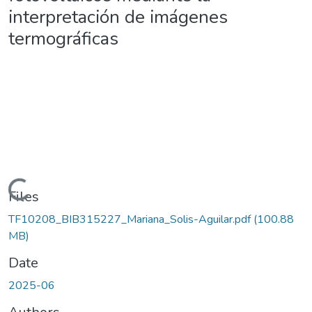
interpretación de imágenes
termográficas
Loading...
Files
TF10208_BIB315227_Mariana_Solis-Aguilar.pdf
(100.88
MB)
Date
2025-06