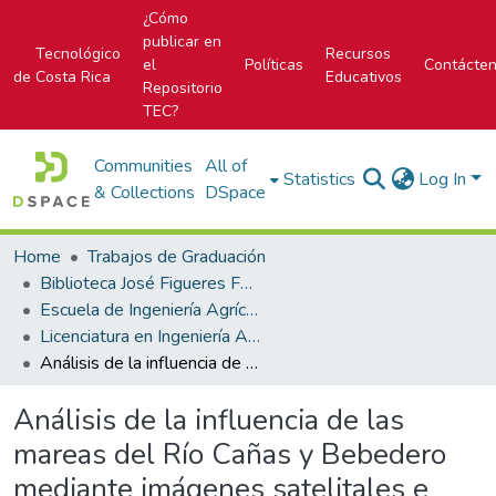
¿Cómo
publicar en
Tecnológico
Recursos
el
Políticas
Contácte
de Costa Rica
Educativos
Repositorio
TEC?
Communities
All of
Statistics
Log In
& Collections
DSpace
Home
Trabajos de Graduación
Biblioteca José Figueres Ferrer
Escuela de Ingeniería Agrícola
Licenciatura en Ingeniería Agrícola
Análisis de la influencia de las mareas del Río Cañas y Bebedero mediante imágenes satelitales e índices de vegetación y su correlación con el nivel freático de 154 hectáreas de siembra de caña de azúcar (Saccharum Officinarum) ubicadas en El Ingenio Taboga, Cañas, Guanacaste.
Análisis de la influencia de las
mareas del Río Cañas y Bebedero
mediante imágenes satelitales e