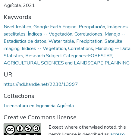
Agrícola, 2021
Keywords
Nivel freático
,
Google Earth Engine
,
Precipitación
,
Imágenes
satelitales
,
Índices -- Vegetación
,
Correlaciones
,
Manejo --
Estadística de datos
,
Water table
,
Precipitation
,
Satellite
imaging
,
Indices -- Vegetation
,
Correlations
,
Handling -- Data
Statistics
,
Research Subject Categories::FORESTRY,
AGRICULTURAL SCIENCES and LANDSCAPE PLANNING
URI
https://hdl.handle.net/2238/13997
Collections
Licenciatura en Ingeniería Agrícola
Creative Commons license
Except where otherwised noted, this
item's license is described as
acceso