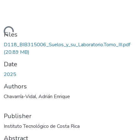
oading...
Files
D118_BIB315006_Suelos_y_su_Laboratorio.Tomo_III.pdf
(20.89 MB)
Date
2025
Authors
Chavarría-Vidal, Adrián Enrique
Publisher
Instituto Tecnológico de Costa Rica
Abstract