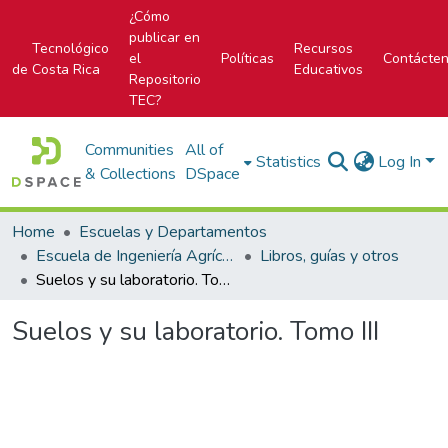
¿Cómo
publicar en
Tecnológico
Recursos
el
Políticas
Contácte
de Costa Rica
Educativos
Repositorio
TEC?
Communities
All of
Statistics
Log In
& Collections
DSpace
Home
Escuelas y Departamentos
Escuela de Ingeniería Agrícola
Libros, guías y otros
Suelos y su laboratorio. Tomo III
Suelos y su laboratorio. Tomo III