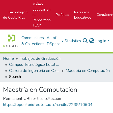
¿Cómo
publicar en
Tecnológico
Recursos
el
Políticas
Contácte
de Costa Rica
Educativos
Repositorio
TEC?
Communities
All of
Statistics
Log In
& Collections
DSpace
Home
Trabajos de Graduación
Campus Tecnológico Local San Carlos
Carrera de Ingeniería en Computación
Maestría en Computación
Search
Maestría en Computación
Permanent URI for this collection
https://repositoriotec.tec.ac.cr/handle/2238/10604