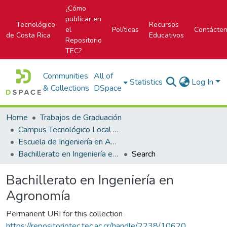
¿Cómo
publicar en
Tecnológico
Recursos
el
Políticas
Contácte
de Costa Rica
Educativos
Repositorio
TEC?
Communities
All of
Statistics
Log In
& Collections
DSpace
Home
Trabajos de Graduación
Campus Tecnológico Local San Carlos
Escuela de Ingeniería en Agronomía
Bachillerato en Ingeniería en Agronomía
Search
Bachillerato en Ingeniería en
Agronomía
Permanent URI for this collection
https://repositoriotec.tec.ac.cr/handle/2238/10620