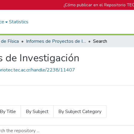
¿Cómo publicar en el Repositorio TE
ce
Statistics
 de Física
Informes de Proyectos de Investigación
Search
 de Investigación
toriotec.tec.ac.cr/handle/2238/11407
By Title
By Subject
By Subject Category