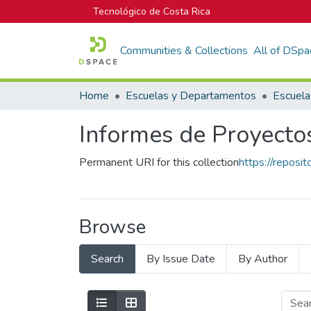
Tecnológico de Costa Rica
Communities & Collections
All of DSpa
Home
Escuelas y Departamentos
Escuela
Informes de Proyectos
Permanent URI for this collection
https://reposi
Browse
Search
By Issue Date
By Author