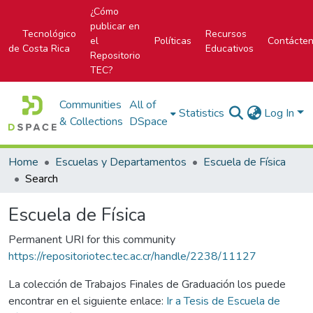
¿Cómo
publicar en
Tecnológico
Recursos
el
Políticas
Contácte
de Costa Rica
Educativos
Repositorio
TEC?
Communities
All of
Statistics
Log In
& Collections
DSpace
Home
Escuelas y Departamentos
Escuela de Física
Search
Escuela de Física
Permanent URI for this community
https://repositoriotec.tec.ac.cr/handle/2238/11127
La colección de Trabajos Finales de Graduación los puede
encontrar en el siguiente enlace:
Ir a Tesis de Escuela de